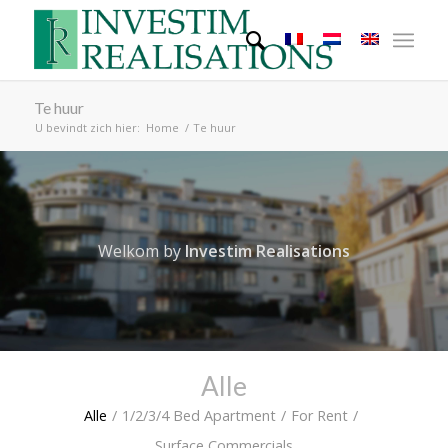
Te huur
U bevindt zich hier:
Home
/
Te huur
Welkom by
Investim Realisations
Alle
Alle
/
1/2/3/4 Bed Apartment
/
For Rent
/
Surface Commercials