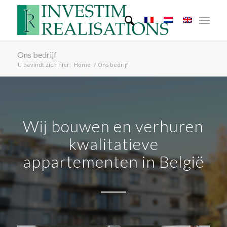
Ons bedrijf
U bevindt zich hier:
Home
/
Ons bedrijf
Wij bouwen en verhuren
kwalitatieve
appartementen in België