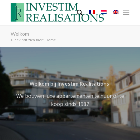
Welkom
U bevindt zich hier:
Home
Welkom bij Investim Realisations
We bouwen luxe appartementen te huur of te
koop sinds 1987